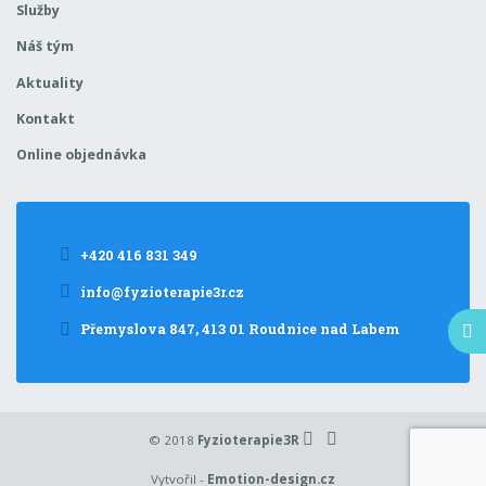
Služby
Náš tým
Aktuality
Kontakt
Online objednávka
+420 416 831 349
info@fyzioterapie3r.cz
Přemyslova 847, 413 01 Roudnice nad Labem
© 2018
Fyzioterapie3R
Vytvořil -
Emotion-design.cz