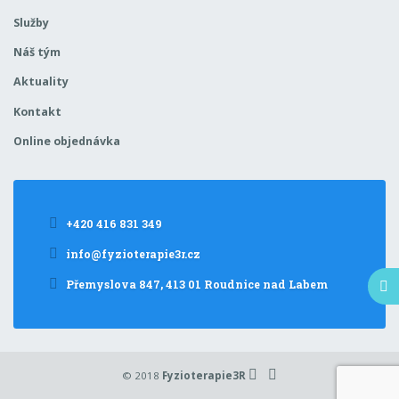
Služby
Náš tým
Aktuality
Kontakt
Online objednávka
+420 416 831 349
info@fyzioterapie3r.cz
Přemyslova 847, 413 01 Roudnice nad Labem
© 2018
Fyzioterapie3R