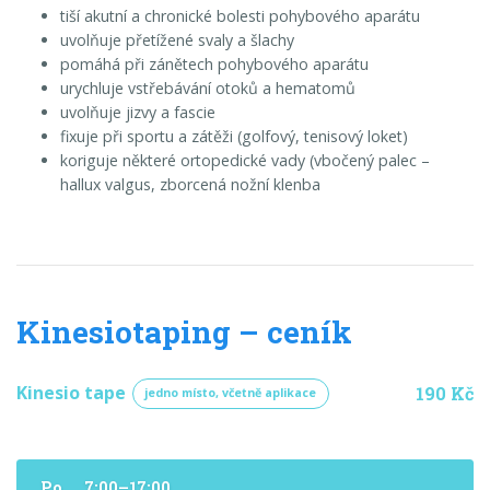
tiší akutní a chronické bolesti pohybového aparátu
uvolňuje přetížené svaly a šlachy
pomáhá při zánětech pohybového aparátu
urychluje vstřebávání otoků a hematomů
uvolňuje jizvy a fascie
fixuje při sportu a zátěži (golfový, tenisový loket)
koriguje některé ortopedické vady (vbočený palec –
hallux valgus, zborcená nožní klenba
Kinesiotaping – ceník
Kinesio tape
190 Kč
jedno místo, včetně aplikace
Po
7:00–17:00