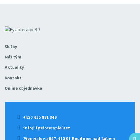
Služby
Náš tým
Aktuality
Kontakt
Online objednávka
+420 416 831 349
info@fyzioterapie3r.cz
Přemyslova 847, 413 01 Roudnice nad Labem