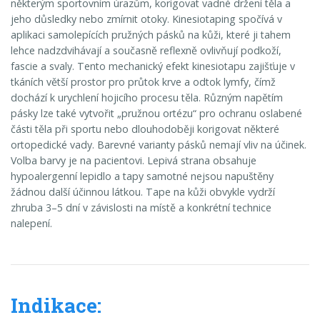
některým sportovním úrazům, korigovat vadné držení těla a
jeho důsledky nebo zmírnit otoky. Kinesiotaping spočívá v
aplikaci samolepících pružných pásků na kůži, které ji tahem
lehce nadzdvihávají a současně reflexně ovlivňují podkoží,
fascie a svaly. Tento mechanický efekt kinesiotapu zajišťuje v
tkáních větší prostor pro průtok krve a odtok lymfy, čímž
dochází k urychlení hojicího procesu těla. Různým napětím
pásky lze také vytvořit „pružnou ortézu“ pro ochranu oslabené
části těla při sportu nebo dlouhodoběji korigovat některé
ortopedické vady. Barevné varianty pásků nemají vliv na účinek.
Volba barvy je na pacientovi. Lepivá strana obsahuje
hypoalergenní lepidlo a tapy samotné nejsou napuštěny
žádnou další účinnou látkou. Tape na kůži obvykle vydrží
zhruba 3–5 dní v závislosti na místě a konkrétní technice
nalepení.
Indikace: